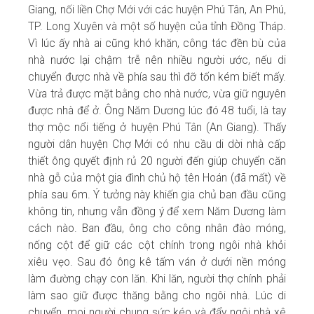
Giang, nối liền Chợ Mới với các huyện Phú Tân, An Phú,
TP. Long Xuyên và một số huyện của tỉnh Đồng Tháp.
Vì lúc ấy nhà ai cũng khó khăn, công tác đền bù của
nhà nước lại chậm trễ nên nhiều người ước, nếu di
chuyển được nhà về phía sau thì đỡ tốn kém biết mấy.
Vừa trả được mặt bằng cho nhà nước, vừa giữ nguyên
được nhà để ở. Ông Năm Dương lúc đó 48 tuổi, là tay
thợ mộc nổi tiếng ở huyện Phú Tân (An Giang). Thấy
người dân huyện Chợ Mới có nhu cầu di dời nhà cấp
thiết ông quyết định rủ 20 người đến giúp chuyển căn
nhà gỗ của một gia đình chủ hộ tên Hoán (đã mất) về
phía sau 6m. Ý tưởng này khiến gia chủ ban đầu cũng
không tin, nhưng vẫn đồng ý để xem Năm Dương làm
cách nào. Ban đầu, ông cho công nhân đào móng,
nống cột để giữ các cột chính trong ngôi nhà khỏi
xiêu vẹo. Sau đó ông kê tấm ván ở dưới nền móng
làm đường chạy con lăn. Khi lăn, người thợ chính phải
làm sao giữ được thăng bằng cho ngôi nhà. Lúc di
chuyển, moi người chung sức kéo và đẩy ngôi nhà xê