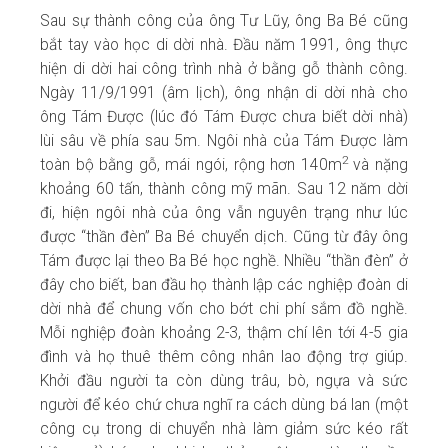
Sau sự thành công của ông Tư Lũy, ông Ba Bé cũng
bắt tay vào học di dời nhà. Đầu năm 1991, ông thực
hiện di dời hai công trình nhà ở bằng gỗ thành công.
Ngày 11/9/1991 (âm lịch), ông nhận di dời nhà cho
ông Tám Được (lúc đó Tám Được chưa biết dời nhà)
lùi sâu về phía sau 5m. Ngôi nhà của Tám Được làm
2
toàn bộ bằng gỗ, mái ngói, rộng hơn 140m
và nặng
khoảng 60 tấn, thành công mỹ mãn. Sau 12 năm dời
đi, hiện ngôi nhà của ông vẫn nguyên trạng như lúc
được “thần đèn” Ba Bé chuyển dịch. Cũng từ đây ông
Tám được lại theo Ba Bé học nghề. Nhiều “thần đèn” ở
đây cho biết, ban đầu họ thành lập các nghiệp đoàn di
dời nhà để chung vốn cho bớt chi phí sắm đồ nghề.
Mỗi nghiệp đoàn khoảng 2-3, thậm chí lên tới 4-5 gia
đình và họ thuê thêm công nhân lao động trợ giúp.
Khởi đầu người ta còn dùng trâu, bò, ngựa và sức
người để kéo chứ chưa nghĩ ra cách dùng bá lan (một
công cụ trong di chuyển nhà làm giảm sức kéo rất