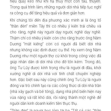
hiệu quả) kéo như khi hạ thủy một con tàu, thuyền.
Trong quá trình làm, những người dời nhà tiếp tục nghĩ
ra công cụ để tăng hiệu quả và đơn giản hơn.
Khi chúng tôi đến địa phương xác minh ai là ông tổ
“thần đèn” miền Tây thì có nhiều ý kiến trái chiều và
cho rằng, nghề này người dạy người, nghề dạy nghề.
Thậm chí có nhiều ý kiến còn cho rằng trước ông Năm
Dương “mắt kiếng” còn có người đã biết dời nhà
nhưng không xác định được cụ thể. Họ xem ông Năm
Dương như một người thợ cừ khôi trong công việc đã
giúp nhân dân di dời nhà cho đỡ tốn kém. Trong đó,
ông Tư Lũy được kính trọng như là người đi đầu, khởi
xướng nghề di dời nhà với tính chất chuyên nghiệp
hơn. Đặc biệt sau này cũng chính ông Tư Lũy là người
đóng vai trò chính tạo ra các công thức di dời nhà trần
(nhà xây gạch và bê tông), dạng nhà phổ biến hiện nay
vừa nặng và rất khó dời, rồi nâng thành một nghề để
người dân kinh doanh kiếm tiền thực thụ.
“Thần đèn” là người học lỏm tài ba “Tất cả các “thần