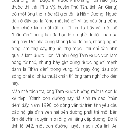
của ông Tám Được thì trước kia ở làng Hòa Hảo (nay
thuộc thị trấn Phú Mỹ, huyện Phú Tân, tỉnh An Giang)
có một ông thợ mộc rất giỏi tên là Năm Dương. Người
dân ở đây gọi là “ông mắt kiếng”, vì lúc nào ông cũng
đeo chiếc kính mắt rất to. Chính Tư Lũy và một số
“thần đèn” cùng lứa đã học lỏm nghề di dời nhà của
ông này. Dời nhà cũng không khó để học, những người
từng làm thợ xây, thợ hồ, thợ mộc… thì chỉ cần nhìn
qua là làm được luôn. Ví như ông Tám Được vốn làm
nông từ nhỏ, nhưng bây giờ cũng được người mệnh
danh là “thần đèn” trong vùng, từ ngày ông đau cột
sống phải đi phẫu thuật chân thì ông tạm nghỉ cho đến
nay.
Mân mê tách trà, ông Tám Được hướng mắt ra con lộ
kể tiếp: “Chính con đường này đã sinh ra các “thần
đèn” đấy. Năm 1990, có công văn từ trên tỉnh yêu cầu
các hộ gia đình ven hai bên đường phải trả mỗi bên
5m để chính quyền mở rộng và nâng cấp đường. Đó là
tỉnh lộ 942, một con đường huyết mạch của tỉnh An