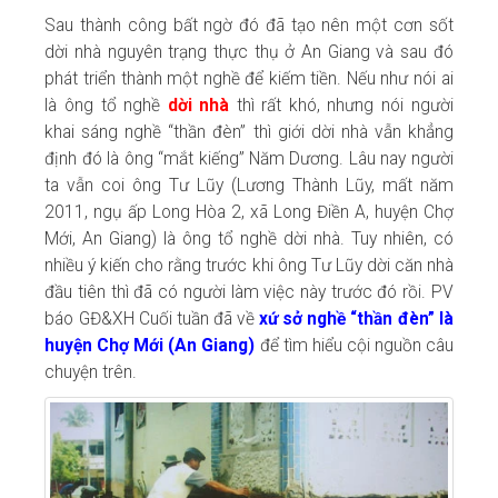
Sau thành công bất ngờ đó đã tạo nên một cơn sốt
dời nhà nguyên trạng thực thụ ở An Giang và sau đó
phát triển thành một nghề để kiếm tiền. Nếu như nói ai
là ông tổ nghề
dời nhà
thì rất khó, nhưng nói người
khai sáng nghề “thần đèn” thì giới dời nhà vẫn khẳng
định đó là ông “mắt kiếng” Năm Dương. Lâu nay người
ta vẫn coi ông Tư Lũy (Lương Thành Lũy, mất năm
2011, ngụ ấp Long Hòa 2, xã Long Điền A, huyện Chợ
Mới, An Giang) là ông tổ nghề dời nhà. Tuy nhiên, có
nhiều ý kiến cho rằng trước khi ông Tư Lũy dời căn nhà
đầu tiên thì đã có người làm việc này trước đó rồi. PV
báo GĐ&XH Cuối tuần đã về
xứ sở nghề “thần đèn” là
huyện Chợ Mới (An Giang)
để tìm hiểu cội nguồn câu
chuyện trên.