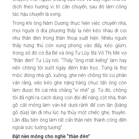
dịch theo hướng vị trí cần chuyển, sau đó làm công
tác hậu chuyển là xong.
Trong khi ông Năm Dương thực hiện việc chuyển nhà,
mọi người ở địa phương thấy lạ nên kéo nhau đi coi
như thần đèn trong thần thoại xuất hiện. Nhiều người
thấy hứng thú còn xung phong vào đẩy, kéo giùm,
trong số đó có Ba Bé và ông Tư Lũy. Bà Võ Thị Mè vợ
“thần đèn” Tư Lũy nói: “Thấy “ông mắt kiếng” làm hay
nên chồng tôi suốt ngày đêm trằn trọc. Từng là thợ
mộc đóng nhà gỗ, xuồng, ghe nên chồng tôi cứ phân
vân rằng, việc kéo ghe nặng hàng chục tấn ông còn
làm được thì cái nhà chẳng “xi nhê” gì. Từ đó, chồng
tôi đã nghĩ ra cách dùng con đội để nâng cột nhà, thân
gỗ cắt mỏng làm ván kê dưới rãnh để con lăn (bằng
gỗ dừa) lăn đi như lúc hạ thủy một chiếc ghe, thuyền.
Lần đầu tiên ông làm rất cẩn thận nên thành công đến
ngoài sức tưởng tượng”.
Đặt nền móng cho nghề “thần đèn”