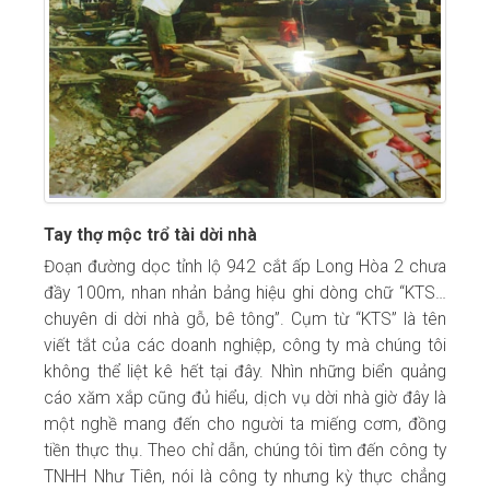
Tay thợ mộc trổ tài dời nhà
Đoạn đường dọc tỉnh lộ 942 cắt ấp Long Hòa 2 chưa
đầy 100m, nhan nhản bảng hiệu ghi dòng chữ “KTS…
chuyên di dời nhà gỗ, bê tông”. Cụm từ “KTS” là tên
viết tắt của các doanh nghiệp, công ty mà chúng tôi
không thể liệt kê hết tại đây. Nhìn những biển quảng
cáo xăm xắp cũng đủ hiểu, dịch vụ dời nhà giờ đây là
một nghề mang đến cho người ta miếng cơm, đồng
tiền thực thụ. Theo chỉ dẫn, chúng tôi tìm đến công ty
TNHH Như Tiên, nói là công ty nhưng kỳ thực chẳng