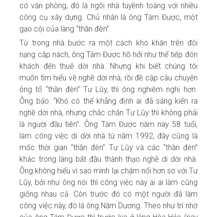
có văn phòng, đó là ngôi nhà tuyềnh toàng với nhiều
công cụ xây dựng. Chủ nhân là ông Tám Được, một
gạo cội của làng “thần đèn”.
Từ trong nhà bước ra một cách khó khăn trên đôi
nạng cắp nách, ông Tám Được hồ hởi như thể tiếp đón
khách đến thuê dời nhà. Nhưng khi biết chúng tôi
muốn tìm hiểu về nghề dời nhà, rồi đề cập câu chuyện
ông tổ “thần đèn” Tư Lũy, thì ông nghiêm nghị hơn.
Ông bảo: “Khó có thể khẳng định ai đã sáng kiến ra
nghề dời nhà, nhưng chắc chắn Tư Lũy thì không phải
là người đầu tiên”. Ông Tám Được năm nay 58 tuổi,
làm công việc di dời nhà từ năm 1992, đây cũng là
mốc thời gian “thần đèn” Tư Lũy và các “thần đèn”
khác trong làng bắt đầu thành thạo nghề di dời nhà.
Ông không hiểu vì sao mình lại chậm nổi hơn so với Tư
Lũy, bởi như ông nói thì công việc này ai ai làm cũng
giống nhau cả. Còn trước đó có một người đã làm
công việc này, đó là ông Năm Dương. Theo như trí nhớ