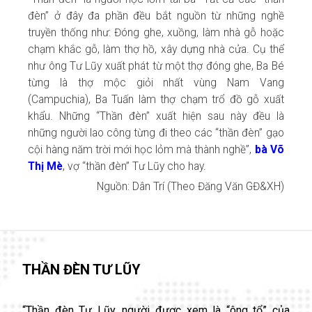
đèn” ở đây đa phần đều bắt nguồn từ những nghề
truyền thống như: Đóng ghe, xuồng, làm nhà gỗ hoặc
chạm khắc gỗ, làm thợ hồ, xây dựng nhà cửa. Cụ thể
như ông Tư Lũy xuất phát từ một thợ đóng ghe, Ba Bé
từng là thợ mộc giỏi nhất vùng Nam Vang
(Campuchia), Ba Tuấn làm thợ chạm trổ đồ gỗ xuất
khẩu. Những “Thần đèn” xuất hiện sau này đều là
những người lao công từng đi theo các “thần đèn” gạo
cội hàng năm trời mới học lỏm mà thành nghề”,
bà Võ
Thị Mè
, vợ “thần đèn” Tư Lũy cho hay.
Nguồn: Dân Trí (Theo Đăng Văn GĐ&XH)
THẦN ĐÈN TƯ LŨY
“Thần đèn Tư Lũy, người được xem là “ông tổ” của