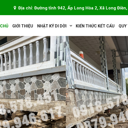
Địa chỉ: Đường tỉnh 942, Ấp Long Hòa 2, Xã Long Điền,
 CHỦ
GIỚI THIỆU
NHẬT KÝ DI DỜI
KIẾN THỨC KẾT CẤU
QUY 