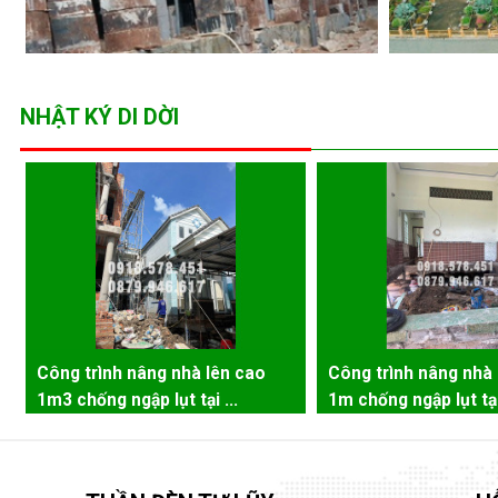
NHẬT KÝ DI DỜI
Công trình nâng nhà lên cao
Công trình nâng nhà 
1m3 chống ngập lụt tại ...
1m chống ngập lụt tại