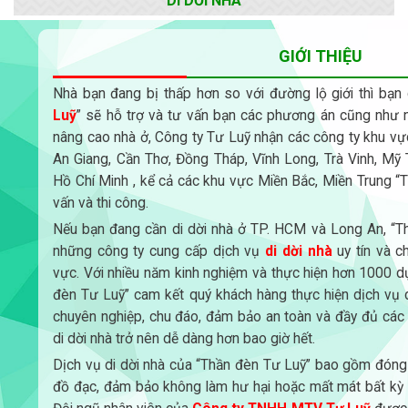
DI DỜI NHÀ
GIỚI THIỆU
Nhà bạn đang bị thấp hơn so với đường lộ giới thì bạn c
Luỹ
” sẽ hỗ trợ và tư vấn bạn các phương án cũng như n
nâng cao nhà ở, Công ty Tư Luỹ nhận các công ty khu vự
An Giang, Cần Thơ, Đồng Tháp, Vĩnh Long, Trà Vinh, Mỹ 
Hồ Chí Minh , kể cả các khu vực Miền Bắc, Miền Trung “
vấn và thi công.
Nếu bạn đang cần di dời nhà ở TP. HCM và Long An, “Th
những công ty cung cấp dịch vụ
di dời nhà
uy tín và c
vực. Với nhiều năm kinh nghiệm và thực hiện hơn 1000 dự
đèn Tư Luỹ” cam kết quý khách hàng thực hiện dịch vụ 
chuyên nghiệp, chu đáo, đảm bảo an toàn và đầy đủ các ti
di dời nhà trở nên dễ dàng hơn bao giờ hết.
Dịch vụ di dời nhà của “Thần đèn Tư Luỹ” bao gồm đóng g
đồ đạc, đảm bảo không làm hư hại hoặc mất mát bất kỳ