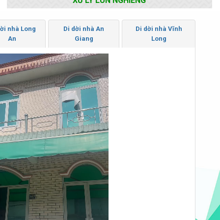
XỬ LÝ LÚN NGHIÊNG
dời nhà Long
Di dời nhà An
Di dời nhà Vĩnh
An
Giang
Long